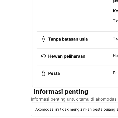
ju
Ke
Ti
Ti
Tanpa batasan usia
He
Hewan peliharaan
Pe
Pesta
Informasi penting
Informasi penting untuk tamu di akomodasi 
Akomodasi ini tidak mengizinkan pesta bujang a