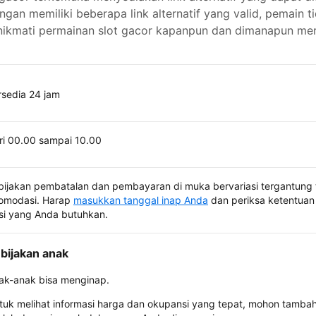
an memiliki beberapa link alternatif yang valid, pemain t
enikmati permainan slot gacor kapanpun dan dimanapun mer
rsedia 24 jam
ri 00.00 sampai 10.00
bijakan pembatalan dan pembayaran di muka bervariasi tergantung 
omodasi. Harap
masukkan tanggal inap Anda
dan periksa ketentuan 
si yang Anda butuhkan.
bijakan anak
ak-anak bisa menginap.
tuk melihat informasi harga dan okupansi yang tepat, mohon tamba