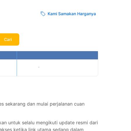
Kami Samakan Harganya
Cari
Tampilkan harga
ses sekarang dan mulai perjalanan cuan
kan untuk selalu mengikuti update resmi dari
iakses ketika link utama sedang dalam