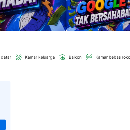
 datar
Kamar keluarga
Balkon
Kamar bebas rok