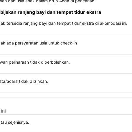
mlah dan usia anak dalam grup Anda di pencarian.
bijakan ranjang bayi dan tempat tidur ekstra
dak tersedia ranjang bayi dan tempat tidur ekstra di akomodasi ini.
dak ada persyaratan usia untuk check-in
wan peliharaan tidak diperbolehkan.
sta/acara tidak diizinkan.
ini
tau sejenisnya.