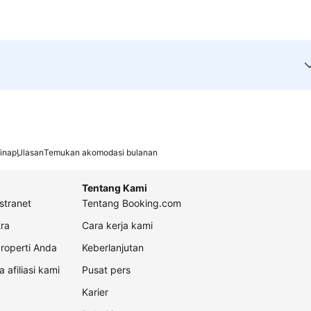
inap
Ulasan
Temukan akomodasi bulanan
Tentang Kami
stranet
Tentang Booking.com
ra
Cara kerja kami
roperti Anda
Keberlanjutan
a afiliasi kami
Pusat pers
Karier