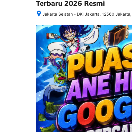
Terbaru 2026 Resmi
Jakarta Selatan - DKI Jakarta, 12560 Jakarta,
Setelah 
memesan, 
semua 
rincian 
akomodasi 
termasuk 
nomor 
telepon 
dan 
alamat 
akan 
disertakan 
dalam 
konfirmasi 
pemesanan 
dan 
akun 
Anda.